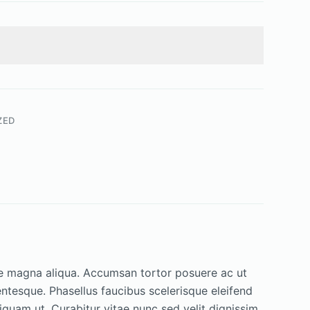
ZED
ore magna aliqua. Accumsan tortor posuere ac ut
ntesque. Phasellus faucibus scelerisque eleifend
quam ut. Curabitur vitae nunc sed velit dignissim