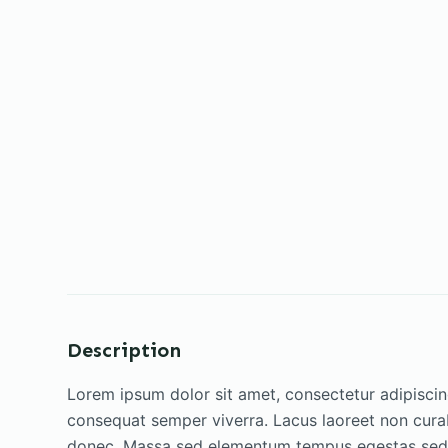
Description
Lorem ipsum dolor sit amet, consectetur adipiscin
consequat semper viverra. Lacus laoreet non curab
donec. Massa sed elementum tempus egestas sed. El