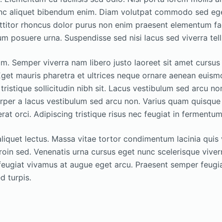
unc aliquet bibendum enim. Diam volutpat commodo sed egest
ttitor rhoncus dolor purus non enim praesent elementum faci
tum posuere urna. Suspendisse sed nisi lacus sed viverra tell
. Semper viverra nam libero justo laoreet sit amet cursus s
. Eget mauris pharetra et ultrices neque ornare aenean eui
 tristique sollicitudin nibh sit. Lacus vestibulum sed arcu no
rper a lacus vestibulum sed arcu non. Varius quam quisque
rat orci. Adipiscing tristique risus nec feugiat in fermentu
aliquet lectus. Massa vitae tortor condimentum lacinia quis 
roin sed. Venenatis urna cursus eget nunc scelerisque viverr
 feugiat vivamus at augue eget arcu. Praesent semper feugia
d turpis.