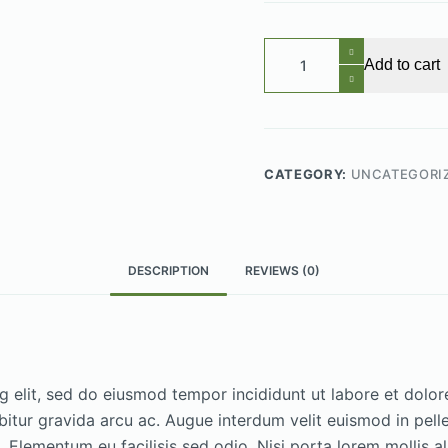
Praesent
Add to cart
Semper
quantity
CATEGORY:
UNCATEGORI
DESCRIPTION
REVIEWS (0)
g elit, sed do eiusmod tempor incididunt ut labore et dol
itur gravida arcu ac. Augue interdum velit euismod in pelle
ementum eu facilisis sed odio. Nisi porta lorem mollis ali